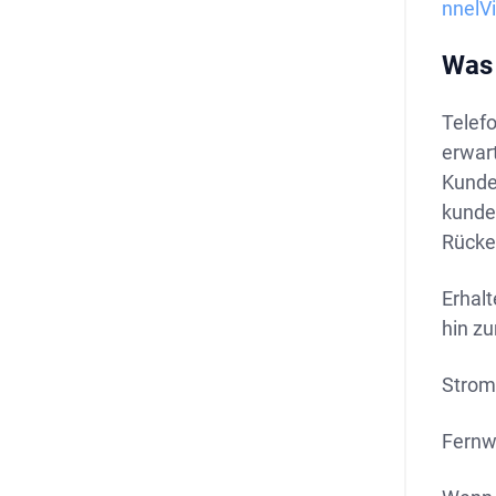
nnelV
Was 
Telef
erwart
Kunde
kunden
Rücke
Erhal
hin z
Strom
Fernw