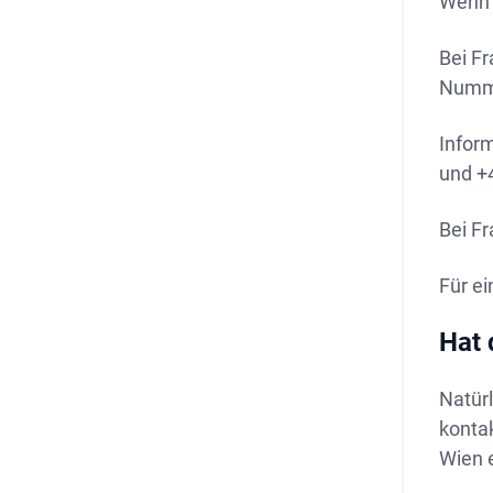
Wenn 
Bei F
Numm
Infor
und +
Bei F
Für e
Hat 
Natürl
kontak
Wien e