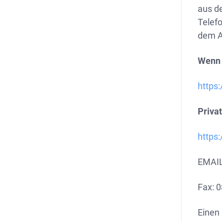
aus d
Telef
dem A
Wenn 
https
Priva
https
EMAI
Fax: 
Einen