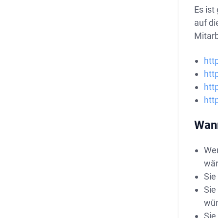
Es ist
auf di
Mitar
htt
htt
htt
htt
Wann
Wen
wär
Sie
Sie
wü
Sie