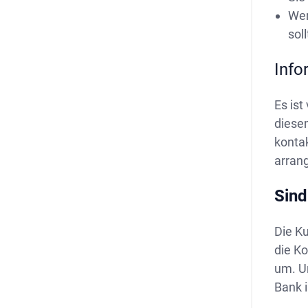
Wen
sol
Info
Es ist
diesem
konta
arrang
Sind
Die Ku
die Ko
um. Un
Bank 