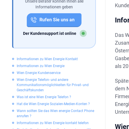
Unsere Berater können Ihnen alle
Kunde
Informationen geben
Info
Rufen Sie uns an
Der Kundensupport ist online
Das W
Zusam
Österr
Gasbe
Informationen zu Wien Energie Kontakt
als 2
Informationen zu Wien Energie
Wien Energie Kundenservice
Wien Energie Telefon- und andere
Späte
Kommunikationsmöglichkeiten für Privat- und
dem N
Geschäftskunden
Firme
Was ist eine Wien Energie Telefon ?
Energ
Hat die Wien Energie Sozialen-Medien-Konten ?
Wann sollten Sie das Wien energie Contact Phone
Unter
anrufen ?
Informationen zu Wien Energie kontakt telefon
Wien