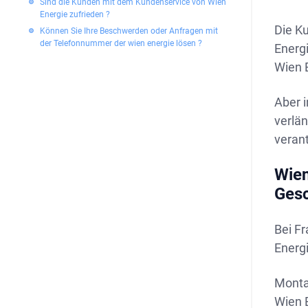
Sind die Kunden mit dem Kundenservice von Wien
Energie zufrieden ?
Die K
Können Sie Ihre Beschwerden oder Anfragen mit
der Telefonnummer der wien energie lösen ?
Energi
Wien E
Aber i
verlä
verant
Wien
Ges
Bei Fr
Energ
Montag
Wien 