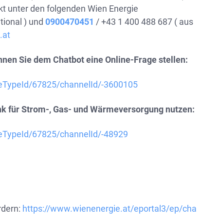
t unter den folgenden Wien Energie
tional ) und
0900470451
/ +43 1 400 488 687 ( aus
.at
nnen Sie dem Chatbot eine Online-Frage stellen:
geTypeId/67825/channelId/-3600105
nk für Strom-, Gas- und Wärmeversorgung nutzen:
geTypeId/67825/channelId/-48929
rdern:
https://www.wienenergie.at/eportal3/ep/cha