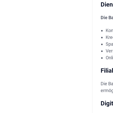
Dien
Die B
Kon
Kre
Spa
Ver
Onl
Fili
Die Ba
ermög
Digi