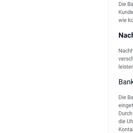
Die Ba
Kunde
wie ko
Nach
Nachha
versch
leiste
Bank
Die Ba
einget
Durch
die Uh
Konta