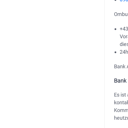
Ombud
+43
Vor
die
24h
Bank 
Bank 
Es ist
konta
Kommun
heutzu