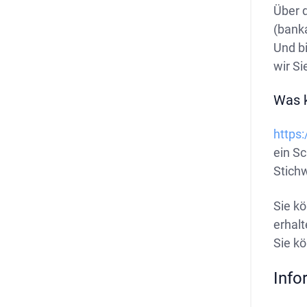
Über 
(banka
Und bi
wir Si
Was k
https
ein Sc
Stich
Sie kö
erhalt
Sie k
Info