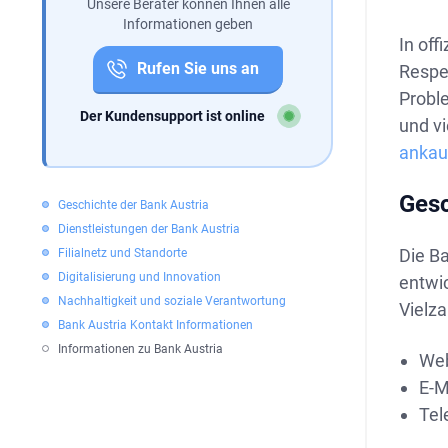
Unsere Berater können Ihnen alle
Informationen geben
In off
Rufen Sie uns an
Respe
Probl
Der Kundensupport ist online
und vi
ankaus
Gesc
Geschichte der Bank Austria
Dienstleistungen der Bank Austria
Die Ba
Filialnetz und Standorte
Digitalisierung und Innovation
entwic
Nachhaltigkeit und soziale Verantwortung
Vielza
Bank Austria Kontakt Informationen
Informationen zu Bank Austria
Web
E-M
Tel