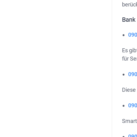
berüc
Bank
09
Es gi
für S
09
Diese
09
Smart
09