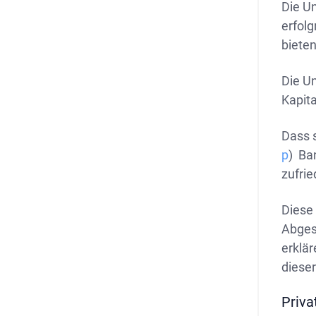
Die Un
erfol
bieten
Die Un
Kapita
Dass s
p
) Ba
zufrie
Diese
Abges
erklär
dieser
Priva