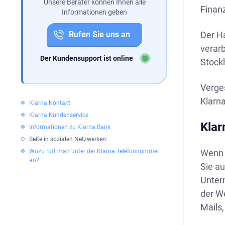
Unsere Berater können Ihnen alle
Finan
Informationen geben
Rufen Sie uns an
Der H
verarb
Der Kundensupport ist online
Stock
Verges
Klarna
Klarna Kontakt
Klarna Kundenservice
Klar
Informationen zu Klarna Bank
Seite in sozialen Netzwerken:
Wozu ruft man unter der Klarna Telefonnummer
Wenn 
an?
Sie a
Unter
der We
Mails,