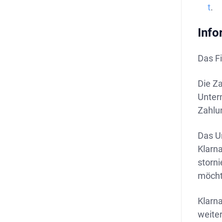
t
.
Info
Das Fi
Die Z
Unter
Zahlun
Das Un
Klarn
storni
möch
Klarna
weite