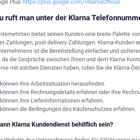
gle Plus:
https://plus.google.com/+KlarnaOfficial
 ruft man unter der Klarna Telefonnumm
ternehmen bietet seinen Kunden eine breite Palette von
net-Zahlungen, post-delivery-Zahlungen. Klarna-Kunden a
ternehmens ist die Bereitstellung einfacher und sicherer
r, da die Gespräche zwischen Ihnen und dem Klarna Konta
eme mit solchen Diensten haben, rufen Sie die Klarna Ö
 können Ihre Arbeitssituation herausfinden.
 können Ihre Rechnungsdetails erfahren oder Ihre Rechn
 können Ihre Lieferinformationen erfahren.
 können die Bedingungen des Käuferschutzes erfahren.
ann Klarna Kundendienst behilflich sein?
er Website des Unternehmens finden Sie Erklärungen z