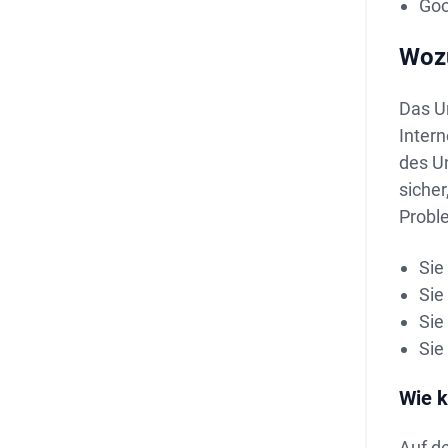
Goo
Wozu
Das Un
Inter
des Un
siche
Probl
Sie
Sie
Sie
Sie
Wie k
Auf d