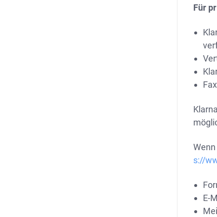
Für p
Kla
ver
Ver
Kla
Fax
Klarna
möglic
Wenn 
s://w
For
E-M
Mei