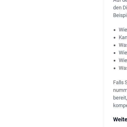
den Di
Beispi
Wie
Kan
Was
Wie
Wie
Was
Falls 
numme
bereit
kompe
Weite