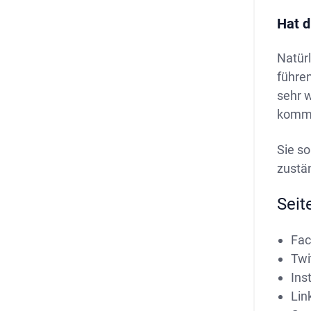
Hat d
Natürl
führen
sehr w
kommu
Sie so
zustän
Seit
Fac
Twi
Ins
Lin