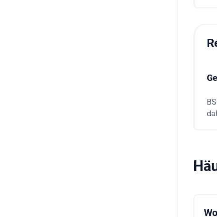
R
Ge
BS
dah
Häu
Wo