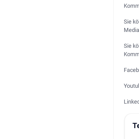
Kommu
Sie k
Media
Sie k
Komme
Faceb
Youtu
Linke
T