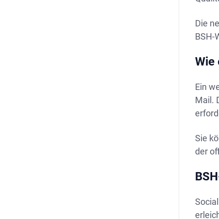
Die n
BSH-W
Wie 
Ein w
Mail. 
erford
Sie k
der o
BSH
Socia
erleic