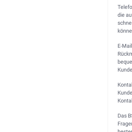
Telefo
die au
schne
könne
E-Mai
Rückm
beque
Kunde
Kontak
Kunde
Konta
Das B
Frage
beste