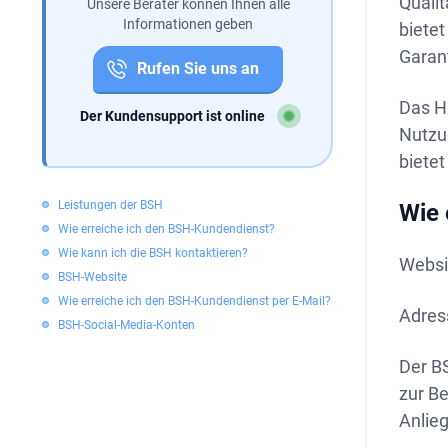
Qualit
Unsere Berater können Ihnen alle
Informationen geben
bietet
Garant
Rufen Sie uns an
Das Ha
Der Kundensupport ist online
Nutzu
biete
Leistungen der BSH
Wie 
Wie erreiche ich den BSH-Kundendienst?
Wie kann ich die BSH kontaktieren?
Websi
BSH-Website
Wie erreiche ich den BSH-Kundendienst per E-Mail?
Adres
BSH-Social-Media-Konten
Der B
zur B
Anlie