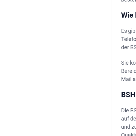
Wie 
Es gib
Telefo
der BS
Sie kö
Bereic
Mail 
BSH
Die BS
auf d
und zu
Qualit