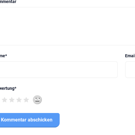
mmentar
me
*
Emai
wertung
*