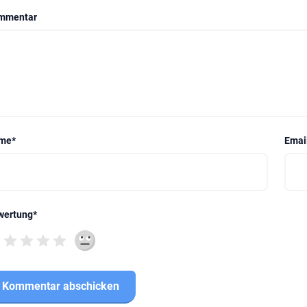
mmentar
me
*
Emai
wertung
*