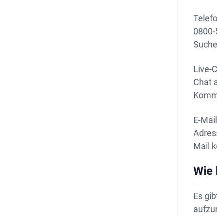
Telef
0800-
Suche
Live-C
Chat a
Kommu
E-Mail
Adress
Mail k
Wie 
Es gib
aufzu