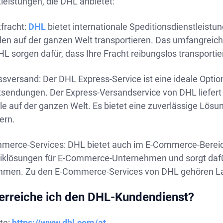
leistungen, die DHL anbietet:
fracht:
DHL
bietet internationale Speditionsdienstleistu
elen auf der ganzen Welt transportieren. Das umfangreic
L sorgen dafür, dass Ihre Fracht reibungslos transportier
sversand: Der DHL Express-Service ist eine ideale Optio
sendungen. Der Express-Versandservice von DHL liefert I
le auf der ganzen Welt. Es bietet eine zuverlässige Lösu
ern.
merce-Services: DHL bietet auch im E-Commerce-Bereich 
tiklösungen für E-Commerce-Unternehmen und sorgt dafü
men. Zu den E-Commerce-Services von DHL gehören Lag
erreiche ich den DHL-Kundendienst?
te:
https://www.dhl.com/at