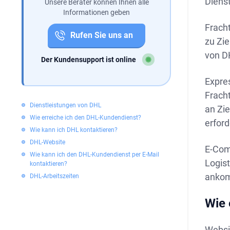
Dienst
Unsere Berater können Ihnen alle
Informationen geben
Fracht
Rufen Sie uns an
zu Zi
von DH
Der Kundensupport ist online
Expres
Fracht
Dienstleistungen von DHL
an Zie
Wie erreiche ich den DHL-Kundendienst?
erford
Wie kann ich DHL kontaktieren?
DHL-Website
E-Com
Wie kann ich den DHL-Kundendienst per E-Mail
Logis
kontaktieren?
ankom
DHL-Arbeitszeiten
Wie 
Websi