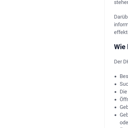
stehe
Darüb
infor
effekt
Wie 
Der DH
Bes
Suc
Die
Öff
Geb
Geb
ode