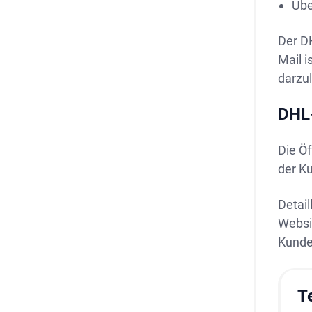
Übe
Der D
Mail i
darzu
DHL-
Die Ö
der K
Detail
Websi
Kunde
T