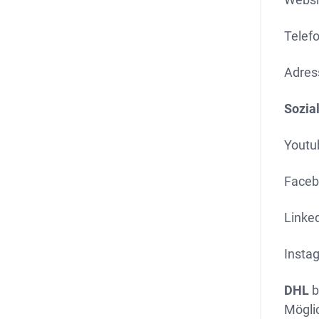
Telef
Adres
Sozia
Youtu
Faceb
Linke
Insta
DHL
b
Mögli