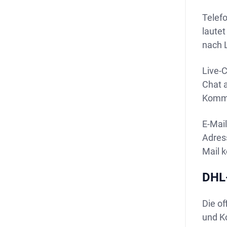
Telefo
laute
nach 
Live-C
Chat a
Kommu
E-Mail
Adress
Mail k
DHL
Die of
und K