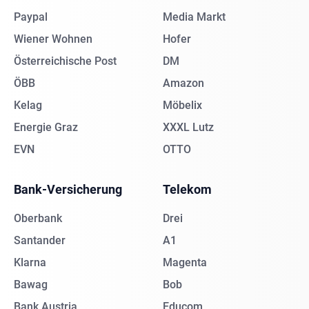
Paypal
Media Markt
Wiener Wohnen
Hofer
Österreichische Post
DM
ÖBB
Amazon
Kelag
Möbelix
Energie Graz
XXXL Lutz
EVN
OTTO
Bank-Versicherung
Telekom
Oberbank
Drei
Santander
A1
Klarna
Magenta
Bawag
Bob
Bank Austria
Educom