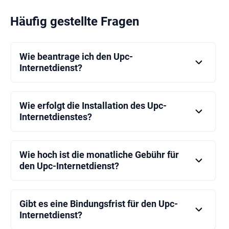
Häufig gestellte Fragen
Wie beantrage ich den Upc-
Internetdienst?
Um einen Upc-Internetdienst zu beantragen, können
Sie das Antragsformular auf der Website ausfüllen
oder den Kundendienst kontaktieren.
Wie erfolgt die Installation des Upc-
Internetdienstes?
Die für die Installation des Upc-Internetdienstes
erforderlichen Geräte und Informationen werden
Ihnen bei der Aktivierung des Dienstes zur
Wie hoch ist die monatliche Gebühr für
Verfügung gestellt.
den Upc-Internetdienst?
Die monatliche Gebühr für den Upc-Internetdienst
kann je nach dem von Ihnen gewählten Paket und
den Sonderangeboten variieren. Detaillierte
Gibt es eine Bindungsfrist für den Upc-
Informationen erhalten Sie auf der Website oder
Internetdienst?
beim Kundendienst.
Die Bindungsfrist für den Upc-Internetdienst kann je