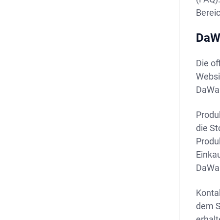
Bereic
DaW
Die of
Websit
DaWan
Produ
die St
Produ
Einkau
DaWan
Konta
dem Si
erhalt