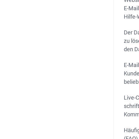
E-Mail
Hilfe
Der D
zu lö
den D
E-Mai
Kunde
belie
Live-C
schrif
Kommu
Häufig
(FAQ).