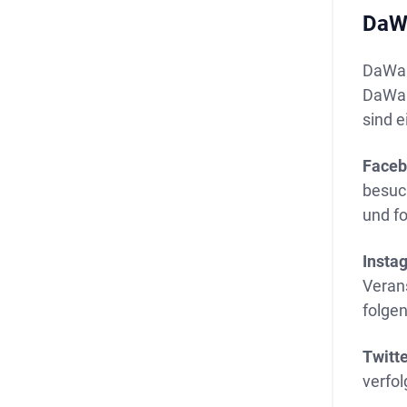
DaW
DaWand
DaWand
sind 
Faceb
besuch
und fo
Insta
Veran
folgen
Twitt
verfo