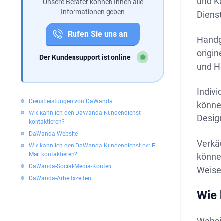
und K
Unsere Berater können Ihnen alle
Informationen geben
Diens
Rufen Sie uns an
Handge
origin
Der Kundensupport ist online
und H
Indivi
Dienstleistungen von DaWanda
könne
Wie kann ich den DaWanda-Kundendienst
Desig
kontaktieren?
DaWanda-Website
Verkäu
Wie kann ich den DaWanda-Kundendienst per E-
Mail kontaktieren?
könne
DaWanda-Social-Media-Konten
Weise 
DaWanda-Arbeitszeiten
Wie 
Websi