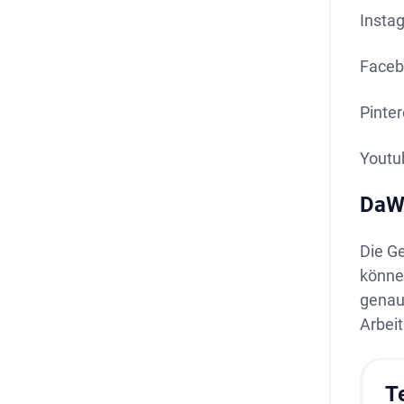
Insta
Faceb
Pinter
Youtu
DaWa
Die G
könne
genau
Arbeit
T