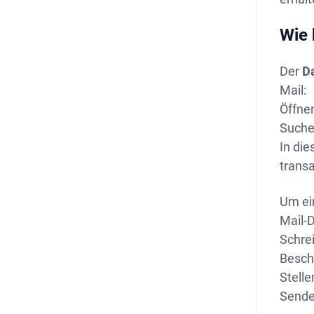
Wie 
Der
D
Mail:
Öffnen
Suche
In die
trans
Um ein
Mail-D
Schre
Beschr
Stelle
Sende