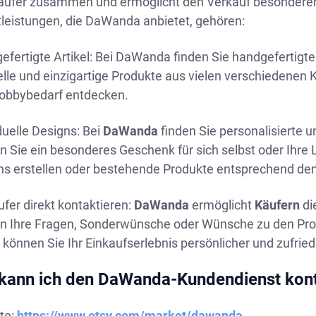
äufer zusammen und ermöglicht den Verkauf besonderer 
tleistungen, die DaWanda anbietet, gehören:
fertigte Artikel: Bei DaWanda finden Sie handgefertigte 
elle und einzigartige Produkte aus vielen verschiedene
obbybedarf entdecken.
duelle Designs: Bei
DaWanda
finden Sie personalisierte un
n Sie ein besonderes Geschenk für sich selbst oder Ihre
ns erstellen oder bestehende Produkte entsprechend d
fer direkt kontaktieren:
DaWanda
ermöglicht
Käufern
di
n Ihre Fragen, Sonderwünsche oder Wünsche zu den Produ
können Sie Ihr Einkaufserlebnis persönlicher und zufried
kann ich den DaWanda-Kundendienst kont
te:
https://www.etsy.com/market/dawanda