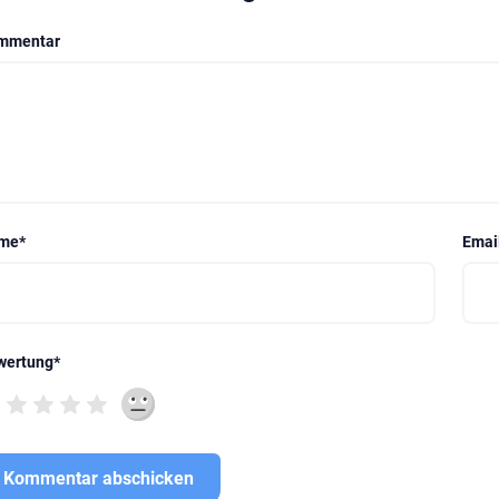
mmentar
me
*
Emai
wertung
*