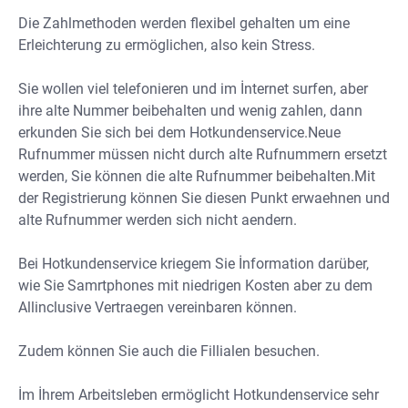
Die Zahlmethoden werden flexibel gehalten um eine
Erleichterung zu ermöglichen, also kein Stress.
Sie wollen viel telefonieren und im İnternet surfen, aber
ihre alte Nummer beibehalten und wenig zahlen, dann
erkunden Sie sich bei dem Hotkundenservice.Neue
Rufnummer müssen nicht durch alte Rufnummern ersetzt
werden, Sie können die alte Rufnummer beibehalten.Mit
der Registrierung können Sie diesen Punkt erwaehnen und
alte Rufnummer werden sich nicht aendern.
Bei Hotkundenservice kriegem Sie İnformation darüber,
wie Sie Samrtphones mit niedrigen Kosten aber zu dem
Allinclusive Vertraegen vereinbaren können.
Zudem können Sie auch die Fillialen besuchen.
İm İhrem Arbeitsleben ermöglicht Hotkundenservice sehr