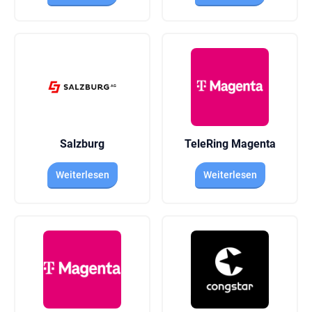
Salzburg
TeleRing Magenta
Weiterlesen
Weiterlesen