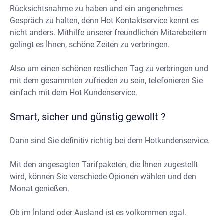
Rücksichtsnahme zu haben und ein angenehmes
Gespräch zu halten, denn Hot Kontaktservice kennt es
nicht anders. Mithilfe unserer freundlichen Mitarebeitern
gelingt es İhnen, schöne Zeiten zu verbringen.
Also um einen schönen restlichen Tag zu verbringen und
mit dem gesammten zufrieden zu sein, telefonieren Sie
einfach mit dem Hot Kundenservice.
Smart, sicher und günstig gewollt ?
Dann sind Sie definitiv richtig bei dem Hotkundenservice.
Mit den angesagten Tarifpaketen, die İhnen zugestellt
wird, können Sie verschiede Opionen wählen und den
Monat genießen.
Ob im İnland oder Ausland ist es volkommen egal.