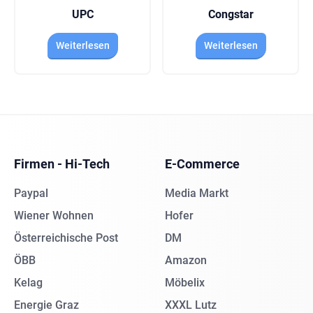
UPC
Congstar
Weiterlesen
Weiterlesen
Firmen - Hi-Tech
E-Commerce
Paypal
Media Markt
Wiener Wohnen
Hofer
Österreichische Post
DM
ÖBB
Amazon
Kelag
Möbelix
Energie Graz
XXXL Lutz