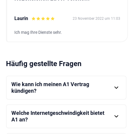
Laurin
23 November 2022 um 11:03
Ich mag Ihre Dienste sehr.
Häufig gestellte Fragen
Wie kann ich meinen A1 Vertrag
kündigen?
Sie können Ihren Vertrag online über das
Kundenportal kündigen oder sich telefonisch an den
Kundenservice wenden.
Welche Internetgeschwindigkeit bietet
A1 an?
A1 bietet verschiedene Internetgeschwindigkeiten
an, die je nach Tarif und Standort variieren. Die